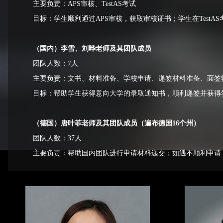
主要负责：APS审核、TestAS考试
目标：学生顺利通过APS审核，获取审核证书；学生在TestA
（国内）李雪、刘晔老师及其团队成员
团队人数：7人
主要负责：文书、材料准备、学校申请、递签材料准备、面签
目标：帮助学生获得意向大学的录取通知书，顺利递签并获得
（德国）唐叶菲老师及其团队成员（
遍布德国16个州
）
团队人数：37人
主要负责：帮助国内团队进行申请材料递交；如遇不顺利申请