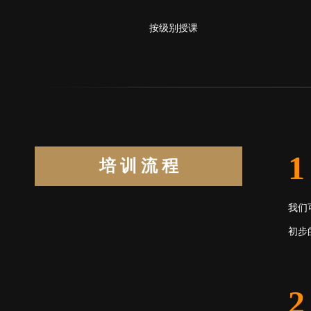
按级别授课
培 训 流 程
我们
初步
2