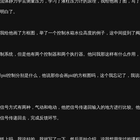
体静力学去测量压力，学习了液柱压力计的原理，我给他画了图，写了p1
明白了。
我给他画了方框图，举了一个控制水箱水位高度的例子，这中间提到了阀
制系统，但是他有两个控制器和两个执行器。他问我那这样有什么作用，
讲pid控制分别是什么，他说那你会画pid的方框图吗，这个我忘记了，
信号方式有两种，气动和电动，他把信号传递回输入的地方进行比较。他
信号传递回去，完成反馈环节。
纸上吗，我说好的。我就写了一下，然后开始介绍，说我想用学过的课程