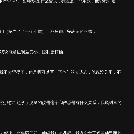
=p0+λh。他问我λ是什么含义，我说是一个系数，他说我知道，
门（挖自己了一个小坑），然后他听完表示还不错，
我说能够让误差变小，控制更精确。
我说我不太记得了，但是我可以写一下他们的表达式，他说没关系，不
说那你们还学了测量的仪器这个和传感器有什么关系，我说测量的
去解决一些实际问题，他问我什么课程，我说化学工程基础里面的