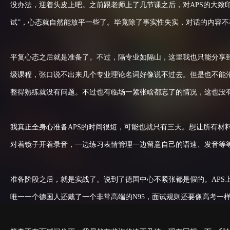
没办法，迎着头皮上吧。之前跟老师上了几节课之后，对APS的大致印
试”，心态就自然能放平一些了。毕竟除了事实性失实，对话的内容
平复心态之后就是准备了。不过，隔专业如隔山，这里我也只能分享
级课程，张口说不出来几个专业理论名词好像说不过去。但是也不能
整得熟练就没有问题。不过也有临场一紧张啥都忘了的情况，这也没
我真正全身心准备APS的时间很短，可能也就只有三天。想让所有材料烂
对着镜子开着录音，一边练习表情管理一边留意自己的语速、发音等
准备阶段之后，就是实战了。说到了德国中心不紧张都是假的。AP
唯一一个德国人还戴了一个非常高端的N95，面试规则还要像高考一