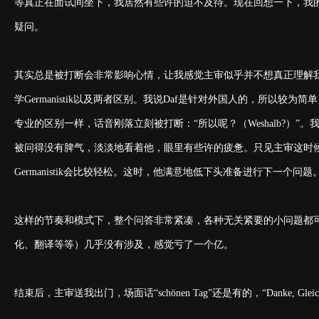
等真正在面试间坐下，我居然有些许的迫不及待。现在回想一下，我
疑问。
其实总是被打断会非常影响心情，让我感觉主审似乎并不想真正理解我
学Germanistik以及两者区别。我说Daf是针对外国人的，所以较为简
专业的区别一样，话音刚落立刻被打断：“所以呢？（Weshalb?）”。
被问得没有脾气，淡淡地看着他，眼里有些许的疲惫。只见主审这时候缓缓张
Germanistik会比较轻松。这时，他满意地低下头准备进行下一个
这样的节奏和模式下，整个问答非常紧凑，各种无关紧要的小问题都
化、翻译等等）几乎没有涉及，感觉亏了一个亿。
结束后，主审送我出门，场面话“schönen Tag”还是有的，“Danke